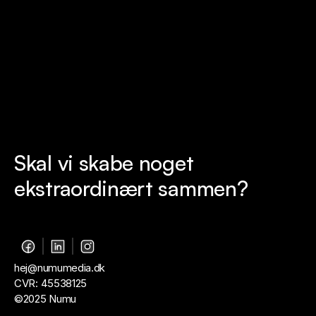
Klar, når du er
Skal vi skabe noget 
ekstraordinært sammen?
Gratis webanalyse
hej@numumedia.dk
CVR: 45538125
©2025 Numu