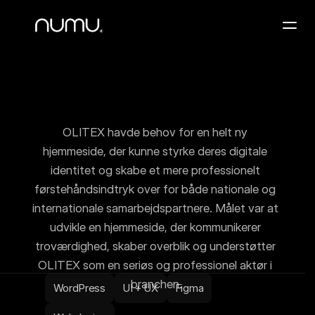
Services
Cases
OLITEX havde behov for en helt ny 
OLITEX
hjemmeside, der kunne styrke deres digitale 
Anmeldelser
identitet og skabe et mere professionelt 
førstehåndsindtryk over for både nationale og 
Kontakt
internationale samarbejdspartnere. Målet var at 
udvikle en hjemmeside, der kommunikerer 
Gratis webanalyse
troværdighed, skaber overblik og understøtter 
OLITEX som en seriøs og professionel aktør i 
branchen.
WordPress
UI + UX
Figma